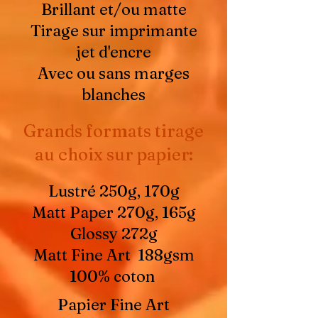
Brillant et/ou matte
Tirage sur imprimante
jet d'encre
Avec ou sans marges
blanches
Grands formats tirage
au choix sur papier:
Lustré 250g, 170g
Matt Paper 270g, 165g
Glossy 272g
Matt Fine Art 188gsm
100% coton
Papier Fine Art